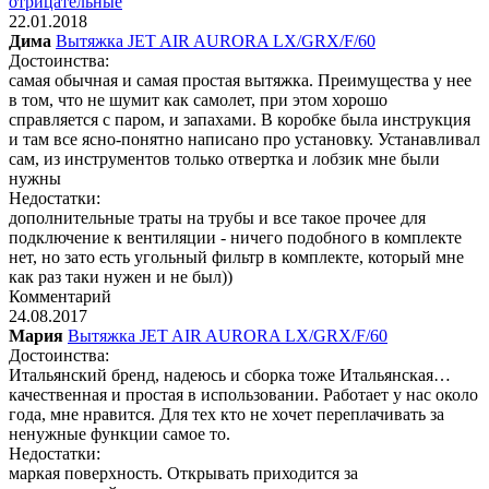
отрицательные
22.01.2018
Дима
Вытяжка JET AIR AURORA LX/GRX/F/60
Достоинства:
самая обычная и самая простая вытяжка. Преимущества у нее
в том, что не шумит как самолет, при этом хорошо
справляется с паром, и запахами. В коробке была инструкция
и там все ясно-понятно написано про установку. Устанавливал
сам, из инструментов только отвертка и лобзик мне были
нужны
Недостатки:
дополнительные траты на трубы и все такое прочее для
подключение к вентиляции - ничего подобного в комплекте
нет, но зато есть угольный фильтр в комплекте, который мне
как раз таки нужен и не был))
Комментарий
24.08.2017
Мария
Вытяжка JET AIR AURORA LX/GRX/F/60
Достоинства:
Итальянский бренд, надеюсь и сборка тоже Итальянская…
качественная и простая в использовании. Работает у нас около
года, мне нравится. Для тех кто не хочет переплачивать за
ненужные функции самое то.
Недостатки:
маркая поверхность. Открывать приходится за