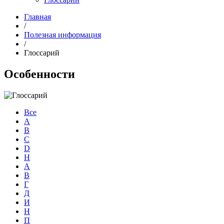
Главная
/
Полезная информация
/
Глоссарий
Особенности
Все
A
B
С
D
H
А
В
Г
Д
И
Н
П