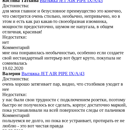
Костина Татьяна
Вытяжка JET AIR PIPE IX/A/43
Достоинства:
для меня главное и безусловное преимущество это конечно,
что смотрится очень стильно, необычно, непривычно, но в
этом и есть как раз какая-то своеобразная изюминка,
мощности предостаточно, шумом не напугала, в общем
отличная, красивая!
Недостатки:
нет
Комментарий
мне она понравилась необычностью, особенно если создаете
свой нестандартный интерьер вот будет круто, покупала не
сомневалась
19.02.2020
Валерия
Вытяжка JET AIR PIPE IX/A/43
Достоинства:
очень хорошо затягивает пар, видно, что столбиков уходит в
нее
Недостатки:
у нас были свои трудности с подключением розетки, поэтому
быстро не получилось все сделать, корпус достаточно маркий,
пока устанавливали на всей поверхности следы от пальчиков
Комментарий
пользуемся не долго, но пока все устраивает, протирать ее не
люблю - это вот чистая правда