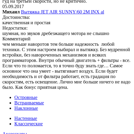
гуд на третьей скорости, но не критично.
05.09.2017
Михаил
Вытяжка JET AIR SUNNY/60 2M INX al
Достоинства:
качественная и простая
Недостатки:
шумная, но звуков дребезжащего мотора не слышно
Комментарий
чем меньше наворотов тем больше надежность любой
техники. С этим настроем выбирал и вытяжку. Без мудренной
встройки, без навороченных механизмов и всяких
программаторов. Внутри обычный двигатель + фильтры - все.
Если что то поломается, то я точно буду знать где… Самое
основное что она умеет - вытягивает воздух. Если будет
необходимость и от фильтра работает, есть градация по
скоростям, есть освещение. Лично мне больше ничего не надо
было. Как бонус приятная цена.
Островные
Встраиваемые
Наклонные
Настенные
Классические
Аксессуары