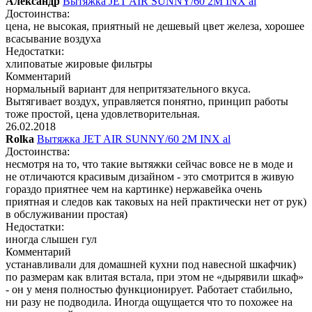
Александр
Вытяжка JET AIR SUNNY/60 2M INX al
Достоинства:
цена, не высокая, приятный не дешевый цвет железа, хорошее
всасывание воздуха
Недостатки:
хлиповатые жировые фильтры
Комментарий
нормальный вариант для непритязательного вкуса.
Вытягивает воздух, управляется понятно, принцип работы
тоже простой, цена удовлетворительная.
26.02.2018
Rolka
Вытяжка JET AIR SUNNY/60 2M INX al
Достоинства:
несмотря на то, что такие вытяжки сейчас вовсе не в моде и
не отличаются красивым дизайном - это смотрится в живую
гораздо приятнее чем на картинке) нержавейка очень
приятная и следов как таковых на ней практически нет от рук)
в обслуживании простая)
Недостатки:
иногда слышен гул
Комментарий
устанавливали для домашней кухни под навесной шкафчик)
по размерам как влитая встала, при этом не «дырявили шкаф»
- он у меня полностью функционирует. Работает стабильно,
ни разу не подводила. Иногда ощущается что то похожее на