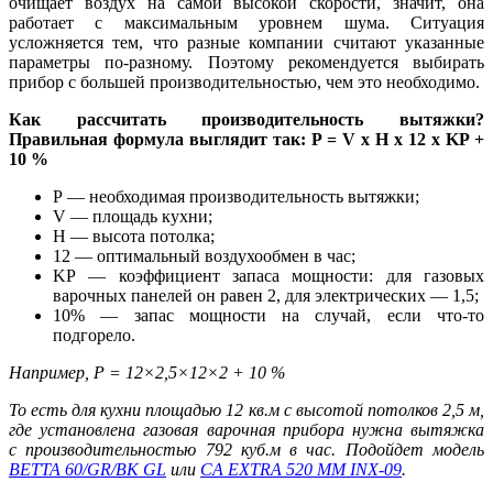
очищает воздух на самой высокой скорости, значит, она
работает с максимальным уровнем шума. Ситуация
усложняется тем, что разные компании считают указанные
параметры по-разному. Поэтому рекомендуется выбирать
прибор с большей производительностью, чем это необходимо.
Как рассчитать производительность вытяжки?
Правильная формула выглядит так: P = V x H x 12 x KP +
10 %
P — необходимая производительность вытяжки;
V — площадь кухни;
H — высота потолка;
12 — оптимальный воздухообмен в час;
KP — коэффициент запаса мощности: для газовых
варочных панелей он равен 2, для электрических — 1,5;
10% — запас мощности на случай, если что-то
подгорело.
Например, P = 12×2,5×12×2 + 10 %
То есть для кухни площадью 12 кв.м с высотой потолков 2,5 м,
где установлена газовая варочная прибора нужна вытяжка
с производительностью 792 куб.м в час. Подойдет модель
BETTA 60/GR/BK GL
или
CA EXTRA 520 MM INX-09
.