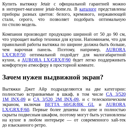
Купить вытяжку Jetair с официальной гарантией можно
в интернет-магазине jetair-home.ru. В
каталоге
представлены
приборы разных цветов: белого, кремового, нержавеющей
стали, серого, что позволяет подобрать оптимальную
по стилю модель.
Компания производит продукцию шириной от 50 до 90 см,
что упрощает выбор техники для кухни. Напоминаем, что для
правильной работы вытяжка по ширине должна быть больше,
чем варочная панель. Поэтому, например,
AURORA
LX/CR/F/50
оптимальной подойдет для малогабаритной
кухни, а
AURORA LX/GRX/F/90
будет легко поддерживать
комфортную атмосферу в просторной комнате.
Зачем нужен выдвижной экран?
Вытяжки Джет Айр подразделяются на две категории:
полностью встраиваемые в шкаф, в том числе
CA 3/520
1M INX-09
и
CA 3/520 2M INX-09
, и с телескопическим
экраном, включая
BETTA 60/GR/BK GL
и
AURORA
LX/GRX/F/60
. Первые более дешевы по цене и полностью
скрыты подвесным шкафом, поэтому могут быть установлены
на кухне в любом интерьере — от современного хай-тек
до изысканного ретро.