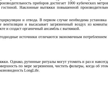
оизводительность приборов достигает 1000 кубических метров
 гостиной. Наклонные вытяжки повышенной производительно
циркуляции и отвода. В первом случае необходима установка и
еме вентиляции и высасывает загрязненный воздух из комна
екте и создаст органичный ансамбль с вытяжкой.
ветодиодные источники отличаются экономичным потреблением 
жки. Однако, рутинные ритуалы могут утомить и раз и навсегда
верхность по мере загрязнения, чистить фильтры, когда об это
 разновидность LongLife.