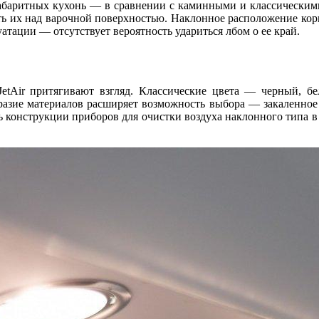
абаритных кухонь — в сравнении с каминными и классическими
ить их над варочной поверхностью. Наклонное расположение ко
атации — отсутствует вероятность удариться лбом о ее край.
Air притягивают взгляд. Классические цвета — черный, бел
бразие материалов расширяет возможность выбора — закаленное
ть конструкции приборов для очистки воздуха наклонного типа 