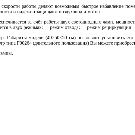
3 скорости работы делают возможным быстрое избавление пом
опоти и надёжно защищают воздуховод и мотор.
еспечивается за счёт работы двух светодиодных ламп, мощно
ется в двух режимах: — режим отвода; — режим рециркуляции.
. Габариты модели (49×50×50 см) позволяют установить его 
тр типа F00264 (длительного пользования) Вы можете приобрест
лампы.