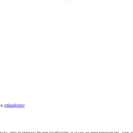
их
обработку
ала, что вытяжку бкдет колбасить и надо ее придерживать, нет,